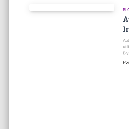
BLO
A
I
Aut
uti
Bly
Po