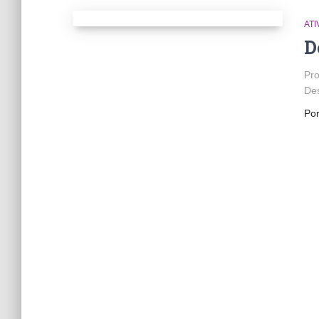
ATI
D
Pro
Des
Po