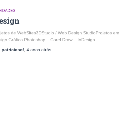
VIDADES
esign
jetos de WebSites3DStudio / Web Design StudioProjetos em
ign Gráfico Photoshop – Corel Draw – InDesign
r
patriciascf
,
4 anos
atrás