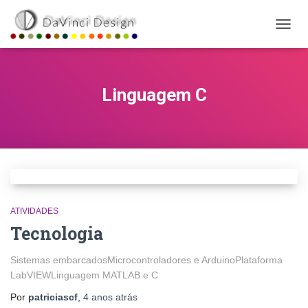
ALTE
NAVE
Linguagem C
ATIVIDADES
Tecnologia
Sistemas embarcadosMicrocontroladores e ArduinoPlataforma
LabVIEWLinguagem MATLAB e C
Por
patriciascf
,
4 anos
atrás